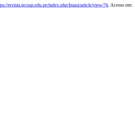
tps://revista.tecsup.edu.pe/index.php/Imasi/article/view/76
. Acesso em: