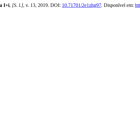
a I+i
,
[S. l.]
, v. 13, 2019. DOI:
10.71701/2e1zhg97
. Disponível em:
ht