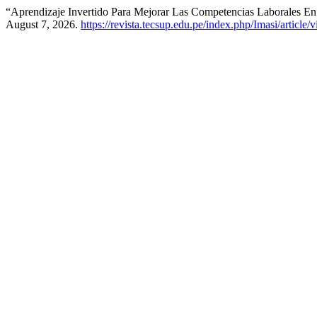
“Aprendizaje Invertido Para Mejorar Las Competencias Laborales En
August 7, 2026.
https://revista.tecsup.edu.pe/index.php/Imasi/article/