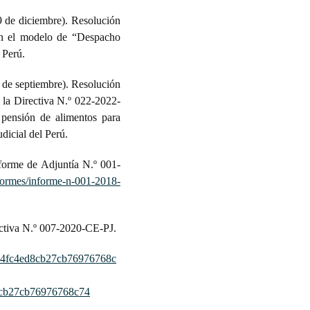
9 de diciembre). Resolución
an el modelo de “Despacho
 Perú.
9 de septiembre). Resolución
la Directiva N.º 022-2022-
pensión de alimentos para
dicial del Perú.
nforme de Adjuntía N.º 001-
formes/informe-n-001-2018-
rectiva N.º 007-2020-CE-PJ.
004fc4ed8cb27cb76976768c
27cb76976768c74