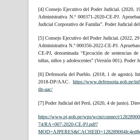
[4] Consejo Ejecutivo del Poder Judicial. (2020, 1
Administrativa N.º 000371-2020-CE-PJ. Aprueb
Judicial Corporativo de Familia”. Poder Judicial del
[5] Consejo Ejecutivo del Poder Judicial. (2022, 2
Administrativa N.º 000356-2022-CE-PJ. Aprueban 
CE-PJ, denominada “Ejecución de sentencias de 
niñas, niños y adolescentes” (Versión 001). Poder Ju
[6] Defensoría del Pueblo. (2018, 1 de agosto). I
2018-DP/AAC.
https://www.defensoria.gob.pe/in
dp-aac/
[7] Poder Judicial del Perú. (2020, 4 de junio). Di
https://www.pj.gob.pe/wps/wcm/connect/128289
74/RA+007-2020-CE-PJ.pdf?
MOD=AJPERES&CACHEID=128289004fc4ed8cb