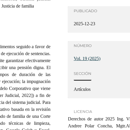
 Justicia de familia
PUBLICADO
2025-12-23
NÚMERO
alimentos seguido a favor de
 de ejecución de sentencias.
Vol. 19 (2025)
ite garantizar efectivamente
cibir una pensión digna. El
SECCIÓN
iempos de duración de las
 y ejecución; la impugnación
odelo Corporativo que viene
Artículos
r Judicial, 2022]) a fin de
cia del sistema judicial. Para
tativo basada en la revisión
LICENCIA
ado de familia de una Corte
Derechos de autor 2025 Ing. Vi
ndo técnicas de limpieza,
Andree Polar Concha, Mgtr.A