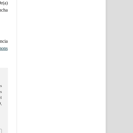
r(a)
ncha
ncia
mons
s
s
el
9
,