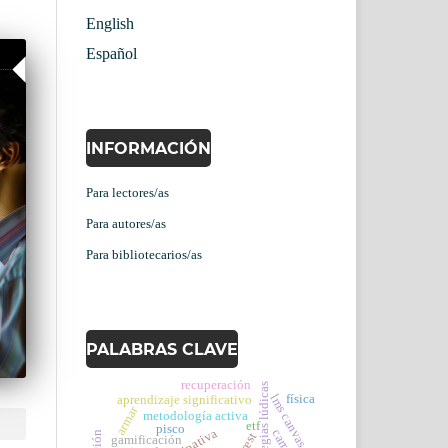
English
Español
INFORMACIÓN
Para lectores/as
Para autores/as
Para bibliotecarios/as
PALABRAS CLAVE
recuperación
estrategias lúdicas
lms canvas
física
aprendizaje significativo
armar
metodología activa
etf
pisco
gamificación