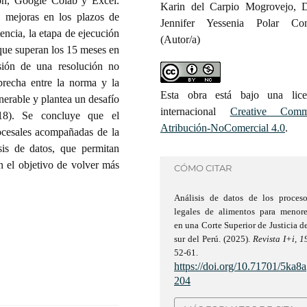
on, Google Colab y Excel.
Karin del Carpio Mogrovejo, D
n mejoras en los plazos de
Jennifer Yessenia Polar Co
tencia, la etapa de ejecución
(Autor/a)
que superan los 15 meses en
sión de una resolución no
 brecha entre la norma y la
Esta obra está bajo una lice
nerable y plantea un desafío
internacional
Creative Com
018). Se concluye que el
Atribución-NoComercial 4.0
.
rocesales acompañadas de la
sis de datos, que permitan
n el objetivo de volver más
CÓMO CITAR
Análisis de datos de los proceso
legales de alimentos para menore
en una Corte Superior de Justicia d
sur del Perú. (2025).
Revista I+i
,
1
52-61.
https://doi.org/10.71701/5ka8a
204