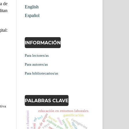
ma de
English
ditan
Español
tal:
INFORMACIÓN
Para lectores/as
Para autores/as
Para bibliotecarios/as
PALABRAS CLAVE
tiva
educación en entornos laborales
dinámicas de grupo
gamificación
bvl
fuerza
armar
etf
carragenina
cultura preventiva
tecsup
yuyo
perú