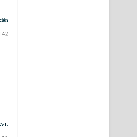
ción
-142
 BVL