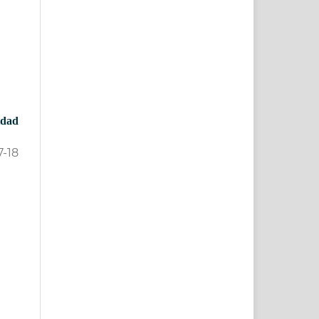
idad
7-18