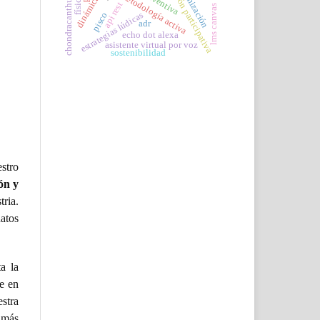
chondracanthus chamissoi
formación participativa
optimización
metodología activa
física
api rest
lms canvas
estrategias lúdicas
pisco
adr
echo dot alexa
asistente virtual por voz
sostenibilidad
estro
ón y
tria.
datos
a la
se en
stra
o más