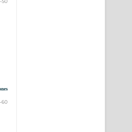
1-50
ones
1-60