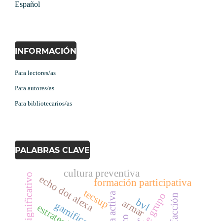
Español
INFORMACIÓN
Para lectores/as
Para autores/as
Para bibliotecarios/as
PALABRAS CLAVE
cultura preventiva
echo dot alexa
formación participativa
tecsup
satisfacción
bvl
armar
gamificación