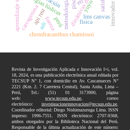
aprendizaje significativo
metodología activa
dinámicas de grupo
estrategias lúdicas
pisco
etf
yuyo
innovador
carragenina
api rest
lms canvas
fuerza
perú
física
adr
chondracanthus chamissoi
Revista de Investigación Aplicada e Innovación I+i, vol.
18, 2024, es una publicación electrónica anual editada por
TECSUP N° 1, con domicilio en Av. Cascanueces N°
2221 (Km. 2. 7 Carretera Central), Santa Anita, Lima –
Perú, Tel.: (51) 01 3173900, página
web:
www.tecsup.edu.pe
, correo
electrónico:
investigacioneinnovacion@tecsup.edu.pe
.
Coordinador editorial: Diego Nishimazuruga Lima. ISSN
impreso: 1996-7551. ISSN electrónico: 2707-9368,
ambos otorgados por la Biblioteca Nacional del Perú.
Responsable de la última actualización de este número: