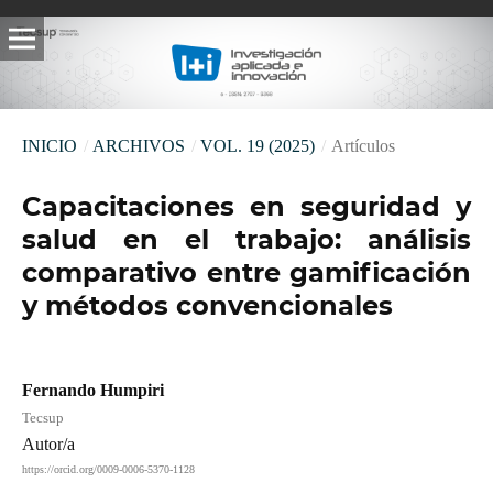
INICIO
/
ARCHIVOS
/
VOL. 19 (2025)
/
Artículos
Capacitaciones en seguridad y
salud en el trabajo: análisis
comparativo entre gamificación
y métodos convencionales
Fernando Humpiri
Tecsup
Autor/a
https://orcid.org/0009-0006-5370-1128