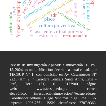
formación participativa
aprendizaje significativo
prevención de riesgos laborales
lms canvas
sostenibilidad
satisfacción
api rest
yuyo
bvl
estrategias lúdicas
perforación
adr
pisco
cultura preventiva
perú
etf
asistente virtual por voz
estructuras
recuperación
Revista de Investigación Aplicada e Innovación I+i, vol.
18, 2024, es una publicación electrónica anual editada por
TECSUP N° 1, con domicilio en Av. Cascanueces N°
2221 (Km. 2. 7 Carretera Central), Santa Anita, Lima –
Perú, Tel.: (51) 01 3173900, página
web:
www.tecsup.edu.pe
, correo
electrónico:
investigacioneinnovacion@tecsup.edu.pe
.
Coordinador editorial: Diego Nishimazuruga Lima. ISSN
impreso: 1996-7551. ISSN electrónico: 2707-9368,