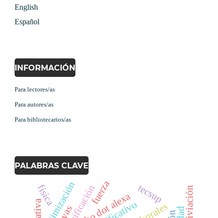
English
Español
INFORMACIÓN
Para lectores/as
Para autores/as
Para bibliotecarios/as
PALABRAS CLAVE
fuerza
optimización
tecsup
física
gamificación
lixiviación
echo dot alexa