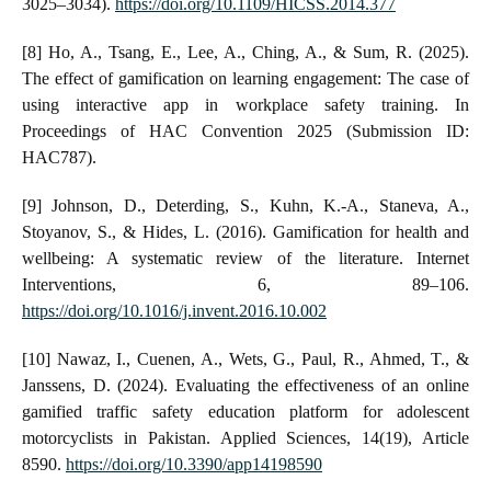
3025–3034).
https://doi.org/10.1109/HICSS.2014.377
[8] Ho, A., Tsang, E., Lee, A., Ching, A., & Sum, R. (2025).
The effect of gamification on learning engagement: The case of
using interactive app in workplace safety training. In
Proceedings of HAC Convention 2025 (Submission ID:
HAC787).
[9] Johnson, D., Deterding, S., Kuhn, K.-A., Staneva, A.,
Stoyanov, S., & Hides, L. (2016). Gamification for health and
wellbeing: A systematic review of the literature. Internet
Interventions, 6, 89–106.
https://doi.org/10.1016/j.invent.2016.10.002
[10] Nawaz, I., Cuenen, A., Wets, G., Paul, R., Ahmed, T., &
Janssens, D. (2024). Evaluating the effectiveness of an online
gamified traffic safety education platform for adolescent
motorcyclists in Pakistan. Applied Sciences, 14(19), Article
8590.
https://doi.org/10.3390/app14198590