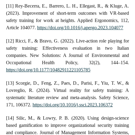
[11] Rey-Becerra, E., Barrero, L. H., Ellegast, R., & Kluge, A.
(2023). Improvement of short-term outcomes with VR-based
safety training for work at heights. Applied Ergonomics, 112,
Article 104077.
https://doi.org/10.1016/j.apergo.2023.104077
[12] Ricci, F., & Bravo, G. (2022). Live-action role playing for
safety training: Effectiveness evaluation in two Italian
companies. New Solutions: A Journal of Environmental and
Occupational Health Policy, 32(2), 144–154.
https://doi.org/10.1177/10482911221105785
[13] Scorgie, D., Feng, Z., Paes, D., Parisi, F., Yiu, T. W., &
Lovreglio, R. (2024). Virtual reality for safety training: A
systematic literature review and meta-analysis. Safety Science,
171, 106372.
https://doi.org/10.1016/j.ssci.2023.106372
[14] Silic, M., & Lowry, P. B. (2020). Using design-science
based gamification to improve organizational security training
and compliance. Journal of Management Information Systems,