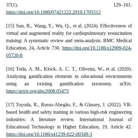
37(1), 129–161.
https://doi.org/10.1080/07421222.2019.1705512
[15] Sun, R., Wang, Y., Wu, Q., et al. (2024). Effectiveness of
virtual and augmented reality for cardiopulmonary resuscitation
training: A systematic review and meta-analysis. BMC Medical
Education, 24, Article 730.
https://doi.org/10.1186/s12909-024-
05720-8
[16] Toda, A. M., Klock, A. C. T., Oliveira, W., et al. (2020).
Analysing gamification elements in educational environments
using an existing gamification taxonomy. arXiv.
https://arxiv.org/abs/2008.05473
[17] Toyoda, R., Russo-Abegão, F., & Glassey, J. (2022). VR-
based health and safety training in various high-risk engineering
industries: A literature review. International Journal of
Educational Technology in Higher Education, 19, Article 42.
https://doi.org/10.1186/s41239-022-00349-3