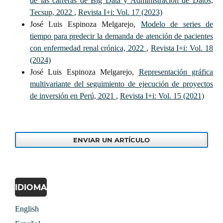
de las carreras de Big Data y Administración de Datos,
Tecsup, 2022
,
Revista I+i: Vol. 17 (2023)
José Luis Espinoza Melgarejo,
Modelo de series de
tiempo para predecir la demanda de atención de pacientes
con enfermedad renal crónica, 2022
,
Revista I+i: Vol. 18
(2024)
José Luis Espinoza Melgarejo,
Representación gráfica
multivariante del seguimiento de ejecución de proyectos
de inversión en Perú, 2021
,
Revista I+i: Vol. 15 (2021)
ENVIAR UN ARTÍCULO
IDIOMA
English