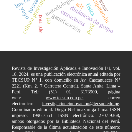
metodología activa
cultura preventiva
recuperación
fuerza
armar
adr
física
dinámicas de grupo
yuyo
estructuras
gamificación
api rest
etf
perú
Revista de Investigación Aplicada e Innovación I+i, vol.
18, 2024, es una publicación electrónica anual editada por
TECSUP N° 1, con domicilio en Av. Cascanueces N°
2221 (Km. 2. 7 Carretera Central), Santa Anita, Lima –
Perú, Tel.: (51) 01 3173900, página
web:
www.tecsup.edu.pe
, correo
electrónico:
investigacioneinnovacion@tecsup.edu.pe
.
Coordinador editorial: Diego Nishimazuruga Lima. ISSN
impreso: 1996-7551. ISSN electrónico: 2707-9368,
ambos otorgados por la Biblioteca Nacional del Perú.
Responsable de la última actualización de este número: