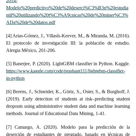
2014-
Modelo%20predictivo%20de%20deserci%C3%B3n%20estudia
ntil%20utilizando%20t%C3%A9cnicas%20de%20miner%C3%
ADa%20de%20datos.pdf
[4] Arias-Gómez, J., Villasís-Keever, M., & Miranda, M. (2016).
El protocolo de investigación III: la población de estudio.
Alergia México, 201-206.
[5] Banerjee, P. (2020). LightGBM classifier in Python. Kaggle.
https://www.kaggle.com/code/prashant111/lightgbm-classifier-
in-python
[6] Berens, J., Schneider, K., Görtz, S., Oster, S., & Burghoff, J.
(2019). Early detection of students at risk–predicting student
dropouts using administrative student data and machine learning
methods. Journal of Educational Data Mining, 1-41.
[7] Camargo, A. (2020). Modelo para la predicción de la
deserción de estudiantes de pregrado, basado en técnicas de