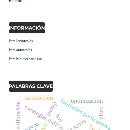
Español
INFORMACIÓN
Para lectores/as
Para autores/as
Para bibliotecarios/as
PALABRAS CLAVE
satisfacción
formación participativa
optimización
tecsup
sulfuración
estrategias lúdicas
pisco
bvl
lms canvas