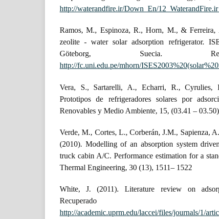
http://waterandfire.ir/Down_En/12_WaterandFire.ir
Ramos, M., Espinoza, R., Horn, M., & Ferreira, 
zeolite - water solar adsorption refrigerator. 
Göteborg, Suecia. Re
http://fc.uni.edu.pe/mhorn/ISES2003%20(solar%20re
Vera, S., Sartarelli, A., Echarri, R., Cyrulies
Prototipos de refrigeradores solares por adsor
Renovables y Medio Ambiente, 15, (03.41 – 03.50)
Verde, M., Cortes, L., Corberán, J.M., Sapienza, A.
(2010). Modelling of an absorption system drive
truck cabin A/C. Performance estimation for a stan
Thermal Engineering, 30 (13), 1511– 1522
White, J. (2011). Literature review on adsor
Recupera
http://academic.uprm.edu/laccei/files/journals/1/art