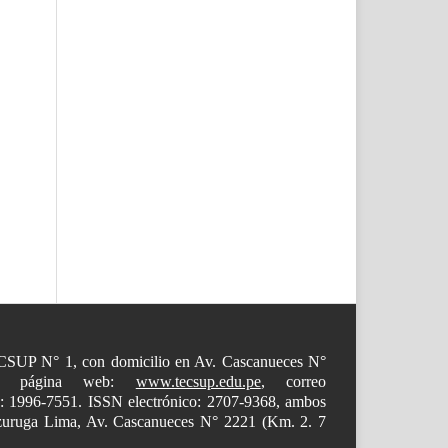
 TECSUP N° 1, con domicilio en Av. Cascanueces N°
00, página web:
www.tecsup.edu.pe
, correo
o: 1996-7551. ISSN electrónico: 2707-9368, ambos
mazuruga Lima, Av. Cascanueces N° 2221 (Km. 2. 7