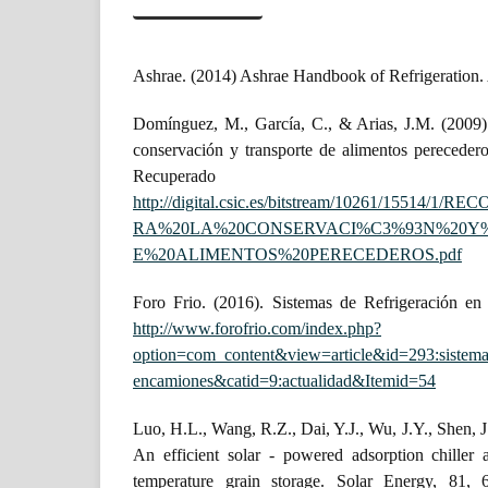
Ashrae. (2014) Ashrae Handbook of Refrigeration.
Domínguez, M., García, C., & Arias, J.M. (2009
conservación y transporte de alimentos perecederos. 
Recupera
http://digital.csic.es/bitstream/10261/1551
RA%20LA%20CONSERVACI%C3%93N%20Y
E%20ALIMENTOS%20PERECEDEROS.pdf
Foro Frio. (2016). Sistemas de Refrigeración e
http://www.forofrio.com/index.php?
option=com_content&view=article&id=293:sistemas
encamiones&catid=9:actualidad&Itemid=54
Luo, H.L., Wang, R.Z., Dai, Y.J., Wu, J.Y., Shen, 
An efficient solar - powered adsorption chiller 
temperature grain storage. Solar Energy, 81,