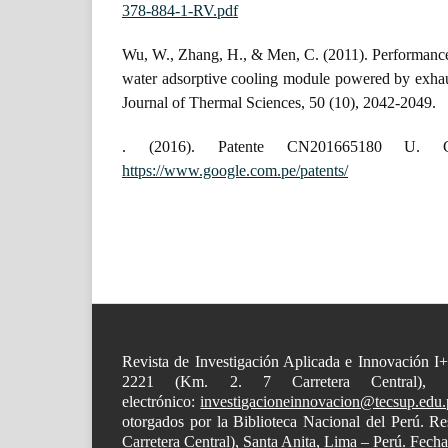
378-884-1-RV.pdf
Wu, W., Zhang, H., & Men, C. (2011). Performance
water adsorptive cooling module powered by exhaus
Journal of Thermal Sciences, 50 (10), 2042-2049.
. (2016). Patente CN201665180 U. C
https://www.google.com.pe/patents/
Revista de Investigación Aplicada e Innovación I
2221 (Km. 2. 7 Carretera Central),
electrónico:
investigacioneinnovacion@tecsup.edu.
otorgados por la Biblioteca Nacional del Perú. 
Carretera Central), Santa Anita, Lima – Perú. Fech