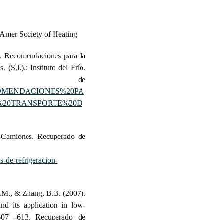
 Amer Society of Heating
). Recomendaciones para la
(S.l.).: Instituto del Frío.
do de
4/1/RECOMENDACIONES%20PA
%20TRANSPORTE%20D
n Camiones. Recuperado de
-de-refrigeracion-
J.M., & Zhang, B.B. (2007).
and its application in low-
 607 -613. Recuperado de