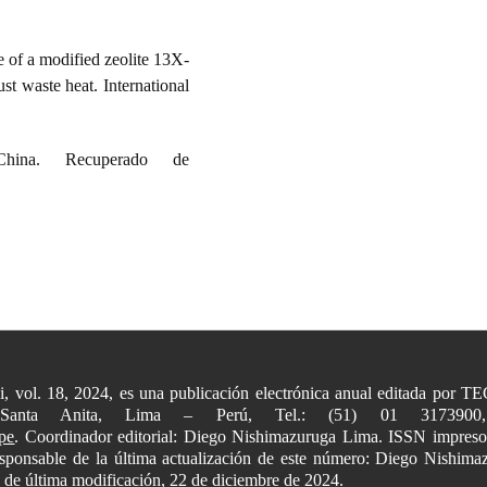
 of a modified zeolite 13X-
t waste heat. International
hina. Recuperado de
+i, vol. 18, 2024, es una publicación electrónica anual editada por
 Santa Anita, Lima – Perú, Tel.: (51) 01 31739
pe
. Coordinador editorial: Diego Nishimazuruga Lima. ISSN impres
Responsable de la última actualización de este número: Diego Nishi
a de última modificación, 22 de diciembre de 2024.