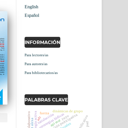
English
Español
INFORMACIÓN
Para lectores/as
Para autores/as
Para bibliotecarios/as
PALABRAS CLAVE
dinámicas de grupo
metodología activa
fuerza
trabajo colaborativo
estrategias lúdicas
satisfacción
formación participativa
yuyo
adr
api rest