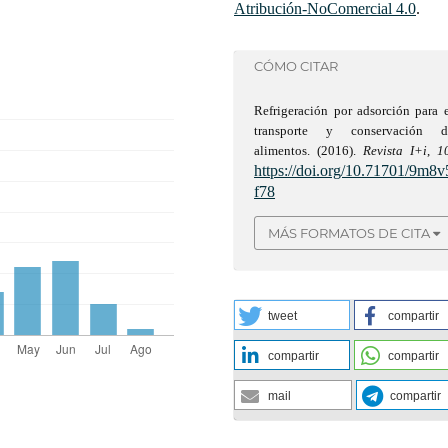
Atribución-NoComercial 4.0
.
CÓMO CITAR
Refrigeración por adsorción para 
transporte y conservación d
alimentos. (2016).
Revista I+i
,
1
https://doi.org/10.71701/9m8v
f78
MÁS FORMATOS DE CITA
tweet
compartir
compartir
compartir
mail
compartir