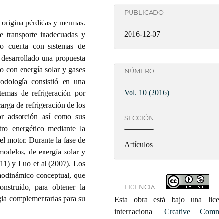
PUBLICADO
 origina pérdidas y mermas.
2016-12-07
de transporte inadecuadas y
no cuenta con sistemas de
a desarrollado una propuesta
o con energía solar y gases
NÚMERO
odología consistió en una
Vol. 10 (2016)
stemas de refrigeración por
carga de refrigeración de los
por adsorción así como sus
SECCIÓN
tro energético mediante la
el motor. Durante la fase de
Artículos
 modelos, de energía solar y
11) y Luo et al (2007). Los
rmodinámico conceptual, que
LICENCIA
onstruido, para obtener la
rgía complementarias para su
Esta obra está bajo una lice
internacional
Creative Com