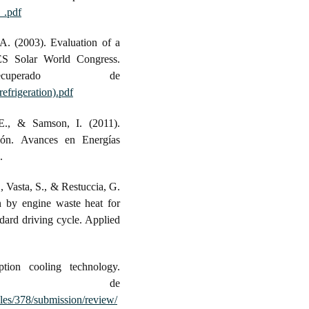
_.pdf
A. (2003). Evaluation of a
ISES Solar World Congress.
cuperado de
frigeration).pdf
, E., & Samson, I. (2011).
ción. Avances en Energías
.
, Vasta, S., & Restuccia, G.
n by engine waste heat for
dard driving cycle. Applied
ption cooling technology.
do de
icles/378/submission/review/