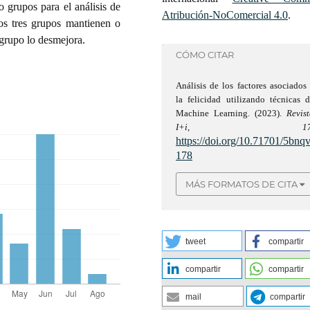
 grupos para el análisis de
Atribución-NoComercial 4.0
.
ros tres grupos mantienen o
 grupo lo desmejora.
CÓMO CITAR
Análisis de los factores asociados
la felicidad utilizando técnicas 
Machine Learning. (2023).
Revis
I+i
,
1
https://doi.org/10.71701/5bnq
178
MÁS FORMATOS DE CITA
tweet
compartir
compartir
compartir
mail
compartir