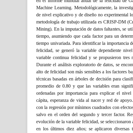
en el informe mundial anual de la felicidad de Ga
Machine Learning. Metodológicamente, la investig
de nivel explicativo y de diseño no experimental l
metodología de trabajo utilizada es CRISP-DM (Cr
Mining). En la imputación de datos faltantes, se uti
tiempo, asumiendo que cada factor para un determ
tiempo univariada. Para identificar la importancia d
felicidad, se generó la variable dependiente nivel
variable continua felicidad y se propusieron tres 
Durante el análisis exploratorio de datos, se encon
alto de felicidad son más sensibles a los factores b
técnicas basadas en árboles de decisión para clasi
promedio de 0.80 y que las variables eran signific
ordenadas por importancia para explicar el nivel
cápita, esperanza de vida al nacer y red de apoyo.
con la regresión por mínimos cuadrados con efectos
salvo en el orden del segundo y tercer factor. Re
evolución de la variable felicidad, se seleccionaron 
en los últimos diez años; se aplicaron diversas 