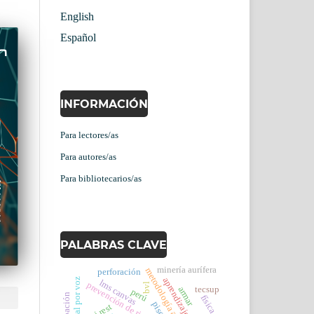
English
Español
INFORMACIÓN
Para lectores/as
Para autores/as
Para bibliotecarios/as
PALABRAS CLAVE
minería aurífera
metodología activa
perforación
lms canvas
prevención de riesgos laborales
bvl
tecsup
armar
perú
física
pisco
api rest