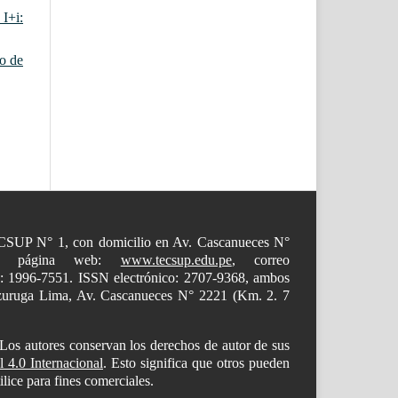
 I+i:
io de
 TECSUP N° 1, con domicilio en Av. Cascanueces N°
00, página web:
www.tecsup.edu.pe
, correo
o: 1996-7551. ISSN electrónico: 2707-9368, ambos
mazuruga Lima, Av. Cascanueces N° 2221 (Km. 2. 7
 Los autores conservan los derechos de autor de sus
4.0 Internacional
. Esto significa que otros pueden
ilice para fines comerciales.