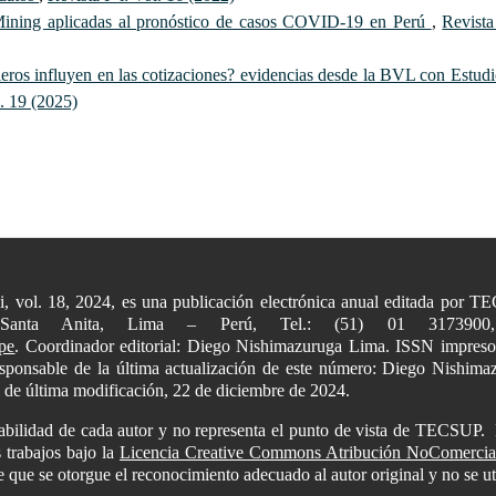
Mining aplicadas al pronóstico de casos COVID-19 en Perú
,
Revista
ieros influyen en las cotizaciones? evidencias desde la BVL con Estud
l. 19 (2025)
+i, vol. 18, 2024, es una publicación electrónica anual editada por
 Santa Anita, Lima – Perú, Tel.: (51) 01 31739
pe
. Coordinador editorial: Diego Nishimazuruga Lima. ISSN impres
Responsable de la última actualización de este número: Diego Nishi
a de última modificación, 22 de diciembre de 2024.
sabilidad de cada autor y no representa el punto de vista de TECSUP.
 trabajos bajo la
Licencia Creative Commons Atribución NoComercial 
pre que se otorgue el reconocimiento adecuado al autor original y no se ut