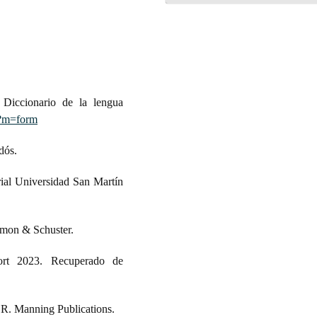
 Diccionario de la lengua
ad?m=form
dós.
rial Universidad San Martín
imon & Schuster.
ort 2023. Recuperado de
h R. Manning Publications.