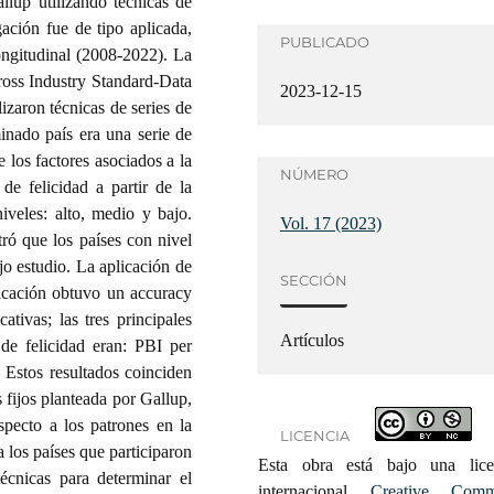
llup utilizando técnicas de
ación fue de tipo aplicada,
PUBLICADO
ongitudinal (2008-2022). La
oss Industry Standard-Data
2023-12-15
lizaron técnicas de series de
inado país era una serie de
e los factores asociados a la
NÚMERO
 de felicidad a partir de la
niveles: alto, medio y bajo.
Vol. 17 (2023)
tró que los países con nivel
ajo estudio. La aplicación de
SECCIÓN
ficación obtuvo un accuracy
ativas; las tres principales
Artículos
 de felicidad eran: PBI per
 Estos resultados coinciden
 fijos planteada por Gallup,
specto a los patrones en la
LICENCIA
a los países que participaron
Esta obra está bajo una lice
técnicas para determinar el
internacional
Creative Com