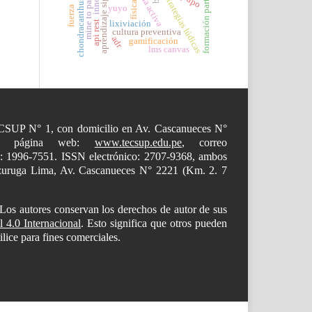
chondracanthus chamissoi
aprendizaje significativo
formación participativa
estrategias lúdicas
mine to pad
física
yuyo
fuerza
lixiviación
api rest
cultura preventiva
adr
gamificación
lms canvas
 TECSUP N° 1, con domicilio en Av. Cascanueces N°
00, página web:
www.tecsup.edu.pe
, correo
o: 1996-7551. ISSN electrónico: 2707-9368, ambos
mazuruga Lima, Av. Cascanueces N° 2221 (Km. 2. 7
 Los autores conservan los derechos de autor de sus
4.0 Internacional
. Esto significa que otros pueden
ilice para fines comerciales.