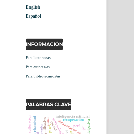
English
Español
INFORMACIÓN
Para lectores/as
Para autores/as
Para bibliotecarios/as
PALABRAS CLAVE
inteligencia artificial
sulfuración
armar
metodología activa
recuperación
dinámicas de grupo
tecsup
innovador
perú
pisco
etf
bvl